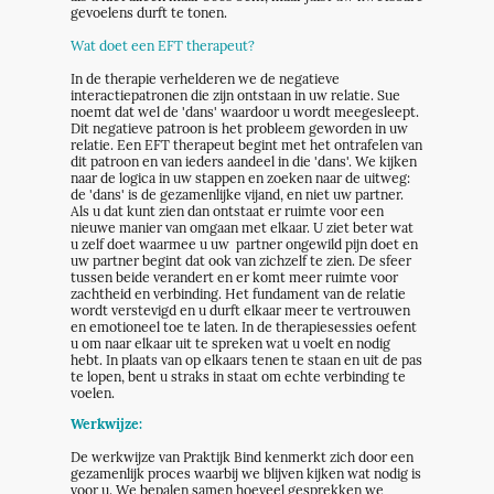
gevoelens durft te tonen.
Wat doet een EFT therapeut?
In de therapie verhelderen we de negatieve
interactiepatronen die zijn ontstaan in uw relatie. Sue
noemt dat wel de 'dans' waardoor u wordt meegesleept.
Dit negatieve patroon is het probleem geworden in uw
relatie. Een EFT therapeut begint met het ontrafelen van
dit patroon en van ieders aandeel in die 'dans'. We kijken
naar de logica in uw stappen en zoeken naar de uitweg:
de 'dans' is de gezamenlijke vijand, en niet uw partner.
Als u dat kunt zien dan ontstaat er ruimte voor een
nieuwe manier van omgaan met elkaar. U ziet beter wat
u zelf doet waarmee u uw partner ongewild pijn doet en
uw partner begint dat ook van zichzelf te zien. De sfeer
tussen beide verandert en er komt meer ruimte voor
zachtheid en verbinding. Het fundament van de relatie
wordt verstevigd en u durft elkaar meer te vertrouwen
en emotioneel toe te laten. In de therapiesessies oefent
u om naar elkaar uit te spreken wat u voelt en nodig
hebt. In plaats van op elkaars tenen te staan en uit de pas
te lopen, bent u straks in staat om echte verbinding te
voelen.
Werkwijze:
De werkwijze van Praktijk Bind kenmerkt zich door een
gezamenlijk proces waarbij we blijven kijken wat nodig is
voor u. We bepalen samen hoeveel gesprekken we