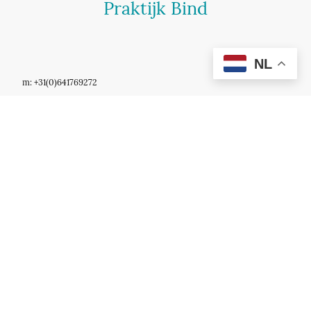
Praktijk Bind
NL
m: +31(0)641769272
e: info@praktijkbind.nl
w: www.praktijkbind.nl
Openingstijden praktijk:
Maandag 9.00 tot 17.30 uur
Dinsdag 17.30-21.30 uur
Woensdag van 9.00 tot 17.30 uur
Donderdag van 9.00 tot 17.30 uur
Vrijdag van 9.00 tot 17.30 uur